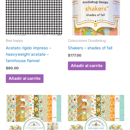
Bee happy
Colecciones Doodlebug
Acetato rígido impreso –
Shakers – shades of fall
heavyweight acetate –
$
177.00
farmhouse flannel
Añadir al carrito
$
80.00
Añadir al carrito