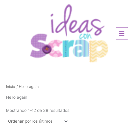
Ordenado
Ir
por
los
al
últimos
contenido
Inicio
/ Hello again
Hello again
Mostrando 1–12 de 38 resultados