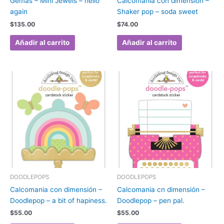
Gemas – Mini Jewels – hello
Calcomania con dimensión –
again
Shaker pop – soda sweet
$
135.00
$
74.00
Añadir al carrito
Añadir al carrito
DOODLEPOPS
DOODLEPOPS
Calcomania con dimensión –
Calcomania cn dimensión –
Doodlepop – a bit of hapiness.
Doodlepop – pen pal.
$
55.00
$
55.00