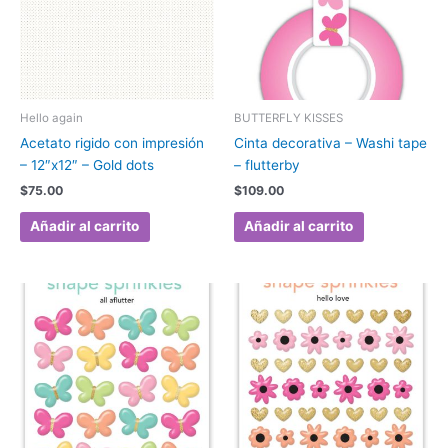
Hello again
BUTTERFLY KISSES
Acetato rigido con impresión
Cinta decorativa – Washi tape
– 12″x12″ – Gold dots
– flutterby
$
75.00
$
109.00
Añadir al carrito
Añadir al carrito