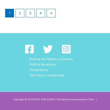
1
2
3
4
→
Política de Talleres y Eventos
Política de envíos
Contáctanos
Términos y condiciones.
Copyright © 2026 IDEAS CON SCRAP | Esta tienda funciona gracias a Emer ; )