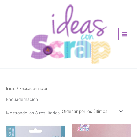
Ordenado
Ir
por
los
al
últimos
contenido
Inicio
/ Encuadernación
Encuadernación
Mostrando los 3 resultados