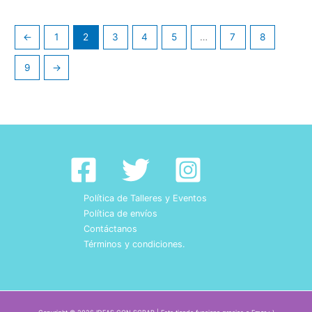
←
1
2
3
4
5
…
7
8
9
→
Política de Talleres y Eventos
Política de envíos
Contáctanos
Términos y condiciones.