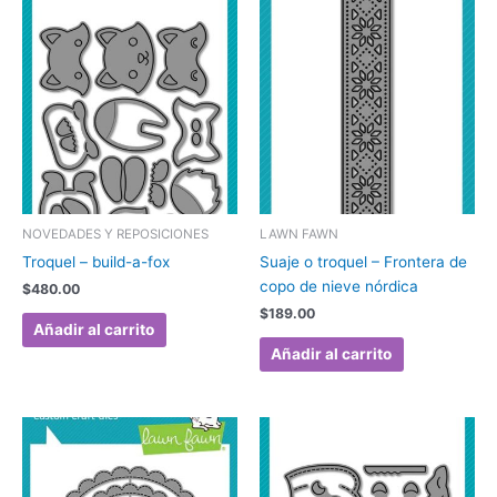
NOVEDADES Y REPOSICIONES
LAWN FAWN
Troquel – build-a-fox
Suaje o troquel – Frontera de
copo de nieve nórdica
$
480.00
$
189.00
Añadir al carrito
Añadir al carrito