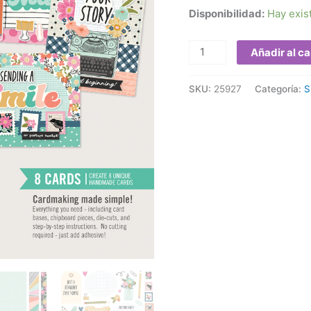
Disponibilidad:
Hay exis
tarjetas)
cantidad
Añadir al ca
SKU:
25927
Categoría:
S