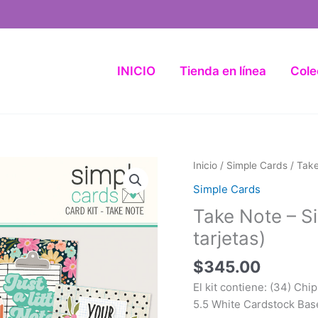
INICIO
Tienda en línea
Cole
Take
Inicio
/
Simple Cards
/ Take
Note
Simple Cards
-
Take Note – Si
Simple
Cards
tarjetas)
Card
$
345.00
Kit
(kit
El kit contiene: (34) Chi
de
5.5 White Cardstock Bas
8