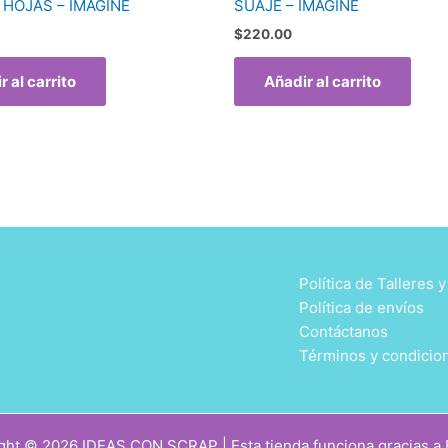
HOJAS – IMAGINE
SUAJE – IMAGINE
$
220.00
r al carrito
Añadir al carrito
Política de Talleres 
Política de envíos
Contáctanos
Términos y condicio
ght © 2026 IDEAS CON SCRAP | Esta tienda funciona gracias a E