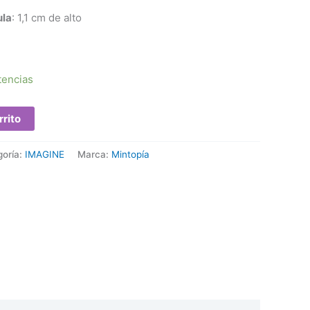
ula
: 1,1 cm de alto
tencias
rrito
goría:
IMAGINE
Marca:
Mintopía