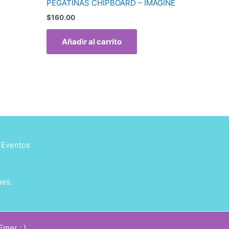
PEGATINAS CHIPBOARD – IMAGINE
$
160.00
Añadir al carrito
y Eventos
nes.
mer ; )