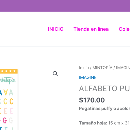
INICIO
Tienda en línea
Cole
ALFABETO
Inicio
/
MINTOPÍA
/
IMAGI
PUFFY
IMAGINE
-
ALFABETO PU
IMAGINE
cantidad
$
170.00
Pegatinas puffy o acolc
Tamaño hoja:
15 cm x 3