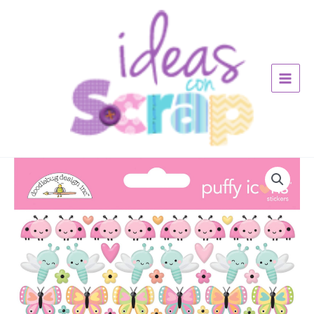
Ir
al
contenido