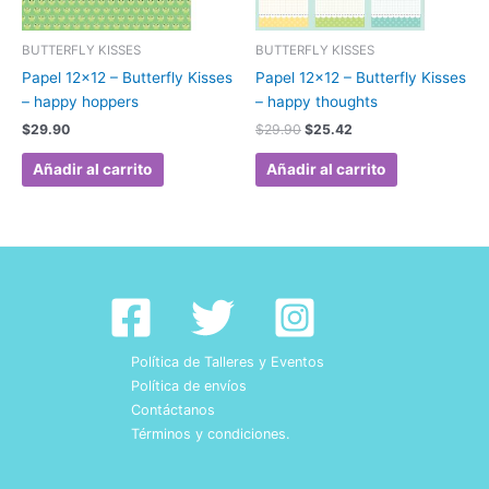
BUTTERFLY KISSES
BUTTERFLY KISSES
Papel 12×12 – Butterfly Kisses
Papel 12×12 – Butterfly Kisses
– happy hoppers
– happy thoughts
$
29.90
$
29.90
$
25.42
Añadir al carrito
Añadir al carrito
Política de Talleres y Eventos
Política de envíos
Contáctanos
Términos y condiciones.