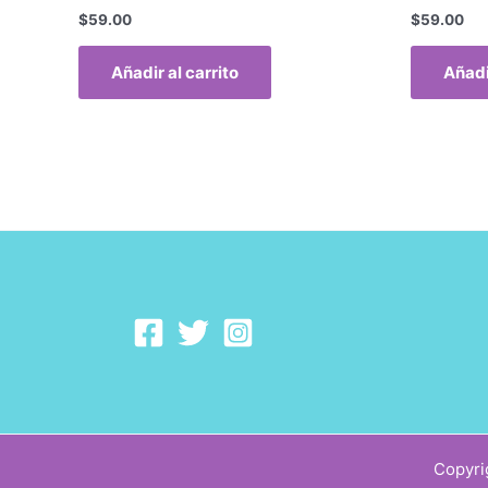
$
59.00
$
59.00
Añadir al carrito
Añadi
Copyri