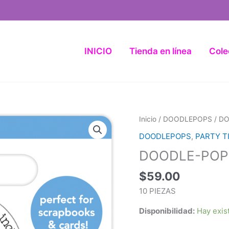
INICIO
Tienda en línea
Cole
DOODLE-
Inicio
/
DOODLEPOPS
/ DO
POPS
DOODLEPOPS
,
PARTY T
-
DOODLE-POPS
CAKE
&
$
59.00
ICE
10 PIEZAS
CREAM
cantidad
Disponibilidad:
Hay exis