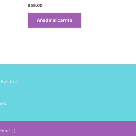
$
59.00
Añadir al carrito
y Eventos
nes.
mer ; )