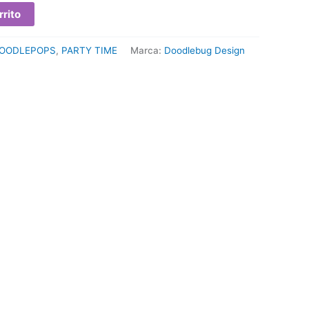
rrito
OODLEPOPS
,
PARTY TIME
Marca:
Doodlebug Design