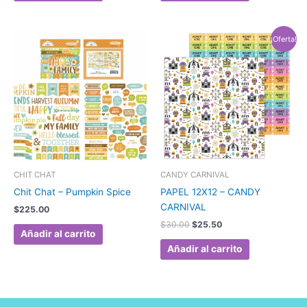
El
El
¡Oferta!
precio
precio
original
actual
era:
es:
$30.00.
$25.50.
CHIT CHAT
CANDY CARNIVAL
Chit Chat – Pumpkin Spice
PAPEL 12X12 – CANDY
CARNIVAL
$
225.00
$
30.00
$
25.50
Añadir al carrito
Añadir al carrito