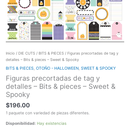
-
Sweet
&
Spooky
cantidad
Inicio
/
DIE CUTS
/
BITS & PIECES
/ Figuras precortadas de tag y
detalles – Bits & pieces – Sweet & Spooky
BITS & PIECES
,
OTOÑO - HALLOWEEN
,
SWEET & SPOOKY
Figuras precortadas de tag y
detalles – Bits & pieces – Sweet &
Spooky
$
196.00
1 paquete con variedad de piezas diferentes.
Disponibilidad:
Hay existencias