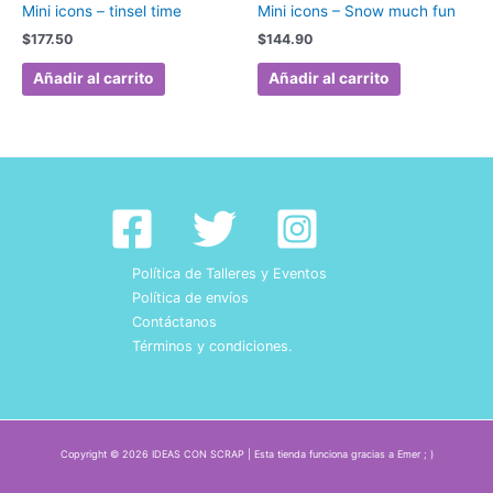
Mini icons – tinsel time
Mini icons – Snow much fun
$
177.50
$
144.90
Añadir al carrito
Añadir al carrito
Política de Talleres y Eventos
Política de envíos
Contáctanos
Términos y condiciones.
Copyright © 2026 IDEAS CON SCRAP | Esta tienda funciona gracias a Emer ; )