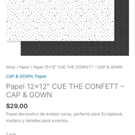
Inicio
/
Paper
/ Papel 12×12″ CUE THE CONFETT – CAP & GOWN
CAP & GOWN
,
Paper
Papel 12×12″ CUE THE CONFETT –
CAP & GOWN
$
29.00
Papel decorativo de ambas caras, perfecto para Scrapbook,
madera y detalles para eventos.
1 pza.