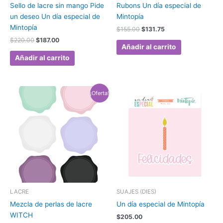
Sello de lacre sin mango Pide
Rubons Un día especial de
un deseo Un día especial de
Mintopía
Mintopía
$
155.00
$
131.75
$
220.00
$
187.00
Añadir al carrito
Añadir al carrito
El
El
¡Oferta!
precio
precio
original
actual
era:
es:
$133.00.
$113.05.
LACRE
SUAJES (DIES)
Mezcla de perlas de lacre
Un día especial de Mintopía
WITCH
$
205.00