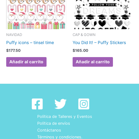
NAVIDAD
CAP & GOWN
Puffy icons – tinsel time
You Did It! – Puffy Stickers
$
177.50
$
165.00
Añadir al carrito
Añadir al carrito
Política de Talleres y Eventos
Política de envíos
Contáctanos
Términos y condiciones.