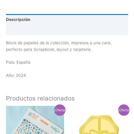
Descripción
Valoraciones (0)
Block de papeles de la colección, impresos a una cara,
perfecto para Scrapbook, layout y tarjetería.
País: España
Año: 2024
Productos relacionados
El
El
El
El
¡Oferta!
¡Oferta!
precio
precio
precio
precio
original
actual
original
actual
era:
es:
era:
es:
$175.00.
$148.75.
$220.00.
$187.00.