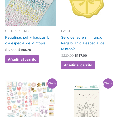
OFERTA DEL MES
LACRE
Pegatinas puffy básicas Un
Sello de lacre sin mango
día especial de Mintopía
Regalo Un día especial de
Mintopía
$
175.00
$
148.75
$
220.00
$
187.00
Añadir al carrito
Añadir al carrito
El
El
El
El
¡Oferta!
¡Oferta!
precio
precio
precio
precio
original
actual
original
actual
era:
es:
era:
es:
$245.00.
$208.25.
$225.00.
$191.25.