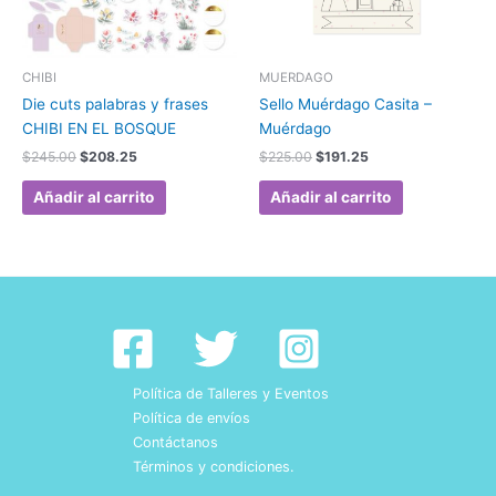
CHIBI
MUERDAGO
Die cuts palabras y frases
Sello Muérdago Casita –
CHIBI EN EL BOSQUE
Muérdago
$
245.00
$
208.25
$
225.00
$
191.25
Añadir al carrito
Añadir al carrito
Política de Talleres y Eventos
Política de envíos
Contáctanos
Términos y condiciones.